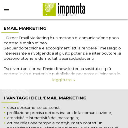
EMAIL MARKETING
Il Direct Email Marketing è un metodo di comunicazione poco
costoso e molto mirato.
Seguendo tecniche e accorgimenti atti a rendere il messaggio
interessante e rivolgendosi al giusto potenziale interlocutore, si
possono ottenere dei risultati assai soddisfacenti.
Da diversi anni ormai l'invio di newsletter ha sostituito il più
costoso invio di materiale pubblicitario per posta eliminando le
elevate spese per stampa e spedizione, offrendo al contempo la
leggi tutto
possibilità di raggiungere un numero potenzialmente
elevatissimo di clienti. Lo Studio Impronta è in grado di
pianificare con voi una campagna di newsletter periodiche
I VANTAGGI DELL'EMAIL MARKETING
calibrata sul vostro target di clienti acquisiti e potenziali.
costi decisamente contenuti;
Ci occupiamo della realizzazione grafica della newsletter,
profilazione precisa dei destinatari della comunicazione;
componiamo il testo del messaggio in modo da renderlo più
creatività e interattività del messaggio;
performante possibile e provvediamo all'invio avvalendoci di
ottima relazione tempo e costo/numero contatti. In
software da noi progettati. Dosiamo la frequenza degli invii,